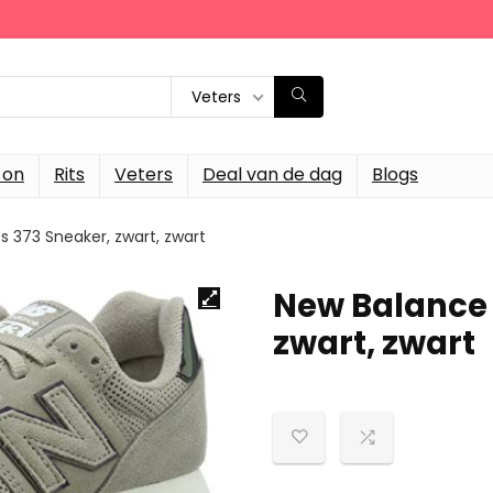
Veters
-on
Rits
Veters
Deal van de dag
Blogs
373 Sneaker, zwart, zwart
New Balance
zwart, zwart