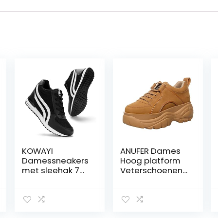
KOWAYI
ANUFER Dames
Damessneakers
Hoog platform
met sleehak 7
Veterschoenen
cm lichte
Casual
wandelschoene
Sneakers
n ademende
Sportschoenen
sportschoenen