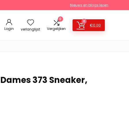
Nieuws en blogs lezen
0
0
€
0.00
Login
Vergelijken
verlanglijst
 Dames 373 Sneaker,