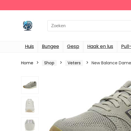
Search
for:
Huis
Bungee
Gesp
Haak en lus
Pull
Home
Shop
Veters
New Balance Dames 