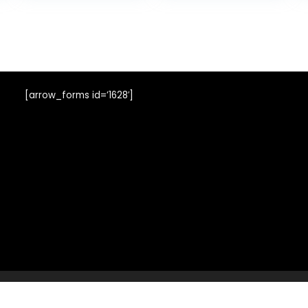
gymschoenen
vrijetijdsschoen
en
comfortabele
sleehak
schoenen
dames
[arrow_forms id=’1628′]