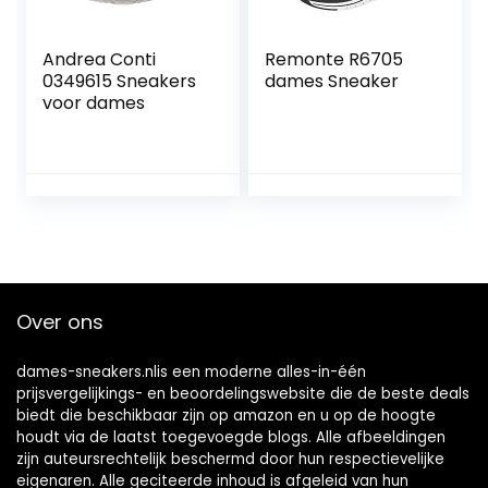
Andrea Conti
Remonte R6705
0349615 Sneakers
dames Sneaker
voor dames
Over ons
dames-sneakers.nlis een moderne alles-in-één
prijsvergelijkings- en beoordelingswebsite die de beste deals
biedt die beschikbaar zijn op amazon en u op de hoogte
houdt via de laatst toegevoegde blogs. Alle afbeeldingen
zijn auteursrechtelijk beschermd door hun respectievelijke
eigenaren. Alle geciteerde inhoud is afgeleid van hun