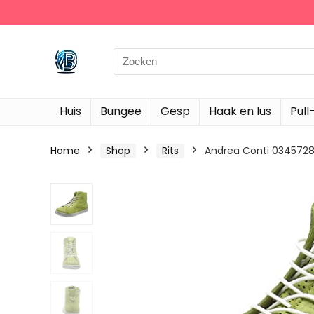
Search
for:
Huis
Bungee
Gesp
Haak en lus
Pull
Home
Shop
Rits
Andrea Conti 034572