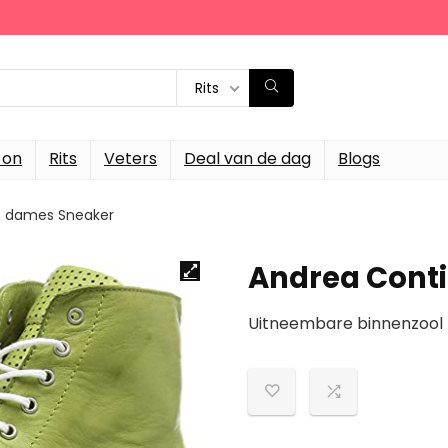
Rits
-on
Rits
Veters
Deal van de dag
Blogs
8 dames Sneaker
Andrea Cont
Uitneembare binnenzool