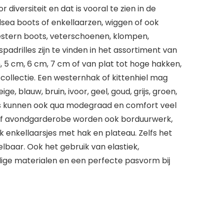
versiteit en dat is vooral te zien in de
sea boots of enkellaarzen, wiggen of ook
estern boots, veterschoenen, klompen,
adrilles zijn te vinden in het assortiment van
m, 5 cm, 6 cm, 7 cm of van plat tot hoge hakken,
e collectie. Een westernhak of kittenhiel mag
, blauw, bruin, ivoor, geel, goud, grijs, groen,
erpers kunnen ook qua modegraad en comfort veel
en of avondgarderobe worden ook borduurwerk,
ok enkellaarsjes met hak en plateau. Zelfs het
elbaar. Ook het gebruik van elastiek,
dige materialen en een perfecte pasvorm bij