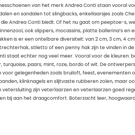
esschoenen van het merk Andrea Conti staan vooral voor di
len en sandalen tot slingbacks, enkellaarsjes zoals Chel
die Andrea Conti biedt. Of het nu gaat om peeptoe-s, w
nzool, ook slippers, mocassins, platte ballerina’s en esp
hakken is er een ontelbare diversiteit: van 2 cm, 3 cm, 4 c
trechterhak, stiletto of een penny hak zijn te vinden in d
ti staat echter nog veel meer. Vooral voor de kleuren: beige
lver, turquoise, paars, mint, roze, bordo of wit. De ontw
spen voor gelegenheden zoals bruiloft, feest, evenement
erbanden, klinknagels en slijtvaste rubberen zolen, maar o
n vetersluiting zijn veterlaarzen en veterlaarzen goed reg
agen bij aan het draagcomfort. Boterzacht leer, hoogwaar