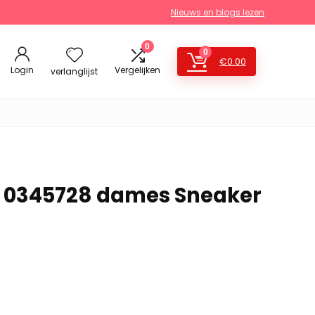
Nieuws en blogs lezen
0
0
€
0.00
Login
Vergelijken
verlanglijst
i 0345728 dames Sneaker