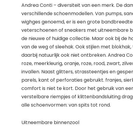
Andrea Conti – diversiteit van een merk. De dam
verschillende schoenmodellen. Van pumps, sanda
wighges genoemd, er is een grote bandbreedte 
veterschoenen of sneakers met uitneembare binne
de nieuwe of huidige collectie. Maar ook bij de 
van de weg of sleehak. Ook stijlen met blokhak, 
daarbij natuurlijk ook niet ontbreken. Andrea Con
roze, meerkleurig, oranje, roze, rood, zwart, zi
invallen. Naast glitters, strassteentjes en ge
parels, kant of perforaties gebruikt. franjes, si
comfort is niet te kort. Door het gebruik van ee
verstelbare riempjes of klittenbandsluiting dr
alle schoenvormen: van spits tot rond.
Uitneembare binnenzool