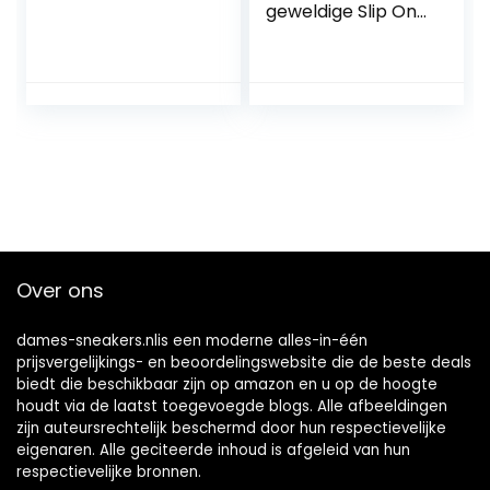
geweldige Slip On
Trainers
Over ons
dames-sneakers.nlis een moderne alles-in-één
prijsvergelijkings- en beoordelingswebsite die de beste deals
biedt die beschikbaar zijn op amazon en u op de hoogte
houdt via de laatst toegevoegde blogs. Alle afbeeldingen
zijn auteursrechtelijk beschermd door hun respectievelijke
eigenaren. Alle geciteerde inhoud is afgeleid van hun
respectievelijke bronnen.