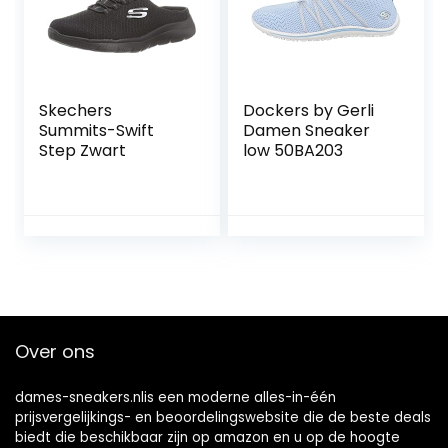
Skechers
Dockers by Gerli
Summits-Swift
Damen Sneaker
Step Zwart
low 50BA203
Over ons
dames-sneakers.nlis een moderne alles-in-één
prijsvergelijkings- en beoordelingswebsite die de beste deals
biedt die beschikbaar zijn op amazon en u op de hoogte