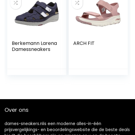
Berkemann Larena
ARCH FIT
Damessneakers
Over ons
dames-sneakers.nlis een moderne alles-in-één
prijsvergelijkings- en beoordelingswebsite die de beste deals