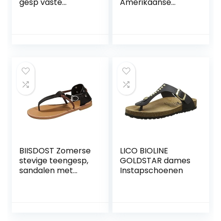
gesp vaste
Amerikaanse
damesschoenen
buitenlandse
mode vrouwen
handel grote kleur
hakken casual
bijpassende gesp
hoge teen
casual enkele
sandalen vrouwen
schoensandalen
schoenen dames
schoenen dames
sneaker goedkoop
handbal
BIISDOST Zomerse
LICO BIOLINE
stevige teengesp,
GOLDSTAR dames
sandalen met
Instapschoenen
platte bodem,
waterdichte
schoenen voor
dames, breed