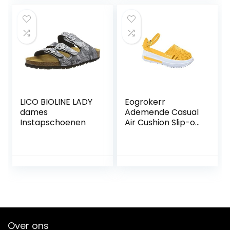
LICO BIOLINE LADY
Eogrokerr
dames
Ademende Casual
Instapschoenen
Air Cushion Slip-on
Schoenen,
Luchtkussen
Orthopedische
Slip-On Schoenen,
Diabetische
Wandelschoenen
voor Vrouwen
Over ons