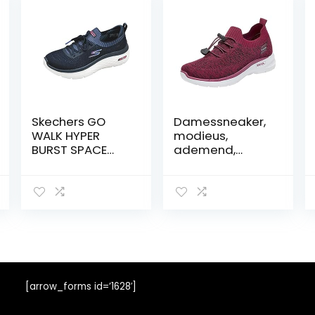
Skechers GO
Damessneaker,
WALK HYPER
modieus,
BURST SPACE
ademend,
INSIGHT dames
veterschoenen,
Sneaker
platte
schoenen,
casual, uniseks,
licht, werk, sport,
ademend, slip,
werk, laarzen,
leer, Western
[arrow_forms id=’1628′]