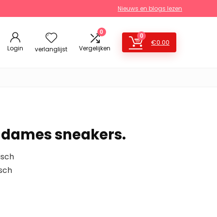
Nieuws en blogs lezen
0
0
€
0.00
Login
Vergelijken
verlanglijst
 dames sneakers.
isch
sch