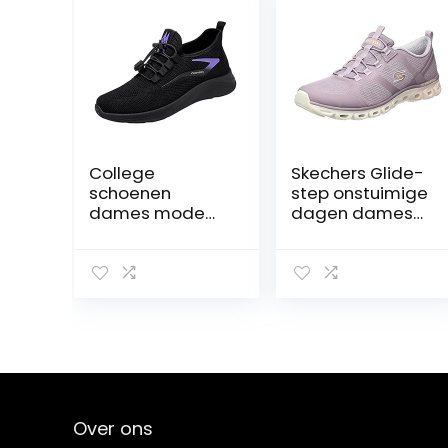
College
Skechers Glide-
schoenen
step onstuimige
dames mode
dagen dames
zomer herfst
Sneaker
vrouwen
gymschoenen
plat licht mesh
ademend
elastisch
dames sneaker
zwart 41
Over ons