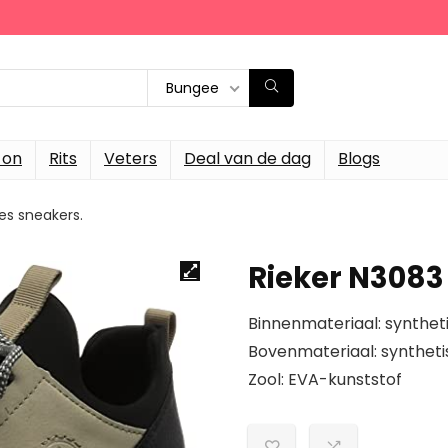
Bungee
-on
Rits
Veters
Deal van de dag
Blogs
es sneakers.
Rieker N3083
Binnenmateriaal: synthet
Bovenmateriaal: syntheti
Zool: EVA-kunststof