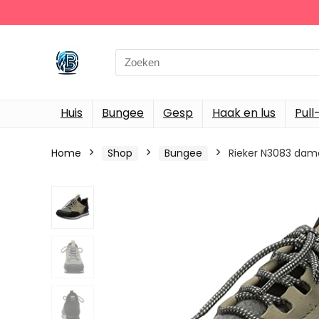
Search
for:
Huis
Bungee
Gesp
Haak en lus
Pull
Home
Shop
Bungee
Rieker N3083 dam