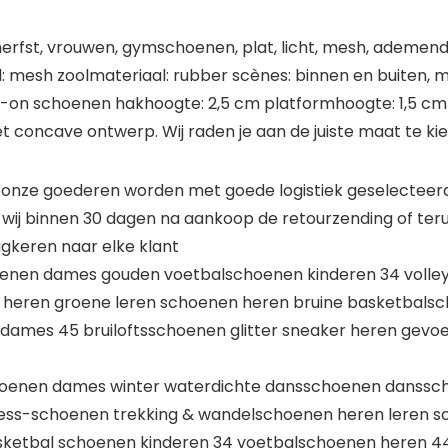
rfst, vrouwen, gymschoenen, plat, licht, mesh, ademend, 
mesh zoolmateriaal: rubber scènes: binnen en buiten, mode, 
: slip-on schoenen hakhoogte: 2,5 cm platformhoogte: 1,5 
 concave ontwerp. Wij raden je aan de juiste maat te kie
nze goederen worden met goede logistiek geselecteerd, 
ij binnen 30 dagen na aankoop de retourzending of terug
gkeren naar elke klant
nen dames gouden voetbalschoenen kinderen 34 volleyb
 heren groene leren schoenen heren bruine basketbals
dames 45 bruiloftsschoenen glitter sneaker heren gevoe
oenen dames winter waterdichte dansschoenen danssc
ness-schoenen trekking & wandelschoenen heren leren s
sketbal schoenen kinderen 34 voetbalschoenen heren 