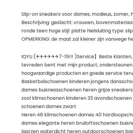
Slip-on sneakers voor dames, modieus, zomer, he
Beschrijving: geslacht: vrouwen, bovenmateriaal: 
ronde teen hoge stijl: platte hielsluiting type
OPMERKING: de maat zal kleiner zijn vanwege het
IQYU (✈✈✈✈✈✈7-15!!! )Service】Beste klanten, o
tevreden bent met mijn product, ondersteunen w
hoogwaardige producten en goede service teru
Basketbalschoenen kinderen jongens dansschoe
dames buisnessschoenen heren grijze sneakers
zool klimschoenen kinderen 33 avondschoenen 
schoenen dames zwart
Heren 46 klimschoenen dames 40 hardloopsch
dames elegante heren bruiloftsschoenen buis
laarzen waterdicht heren outdoorschoenen ba