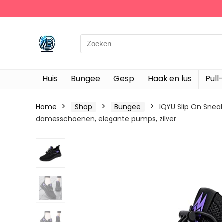
Search
for:
Huis
Bungee
Gesp
Haak en lus
Pull
Home
Shop
Bungee
IQYU Slip On Snea
damesschoenen, elegante pumps, zilver