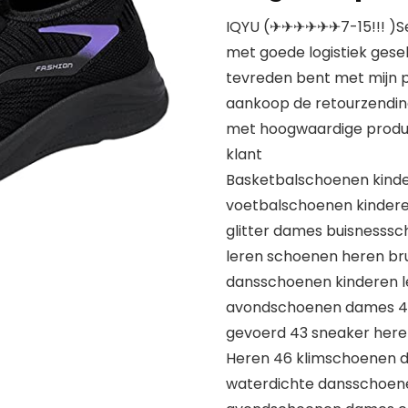
IQYU (✈✈✈✈✈✈7-15!!! )S
met goede logistiek gesel
tevreden bent met mijn p
aankoop de retourzending 
met hoogwaardige produc
klant
Basketbalschoenen kind
voetbalschoenen kindere
glitter dames buisnesssc
leren schoenen heren br
dansschoenen kinderen l
avondschoenen dames 45 
gevoerd 43 sneaker here
Heren 46 klimschoenen 
waterdichte dansschoen