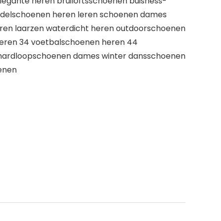
gante heren bruiloftsschoenen buisness-
ndelschoenen heren leren schoenen dames
eren laarzen waterdicht heren outdoorschoenen
deren 34 voetbalschoenen heren 44
hardloopschoenen dames winter dansschoenen
enen