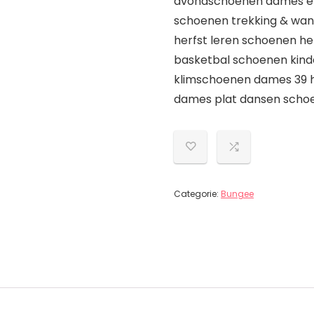
avondschoenen dames ele
schoenen trekking & wa
herfst leren schoenen h
basketbal schoenen kin
klimschoenen dames 39 
dames plat dansen scho
Categorie:
Bungee