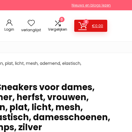
Nieuws en blogs lezen
0
0
€
0.00
Login
Vergelijken
verlanglijst
 plat, licht, mesh, ademend, elastisch,
 Sneakers voor dames,
er, herfst, vrouwen,
 plat, licht, mesh,
astisch, damesschoenen,
ps, zilver