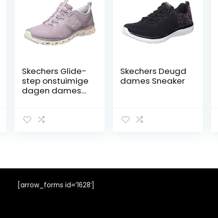
Skechers Glide-
Skechers Deugd
step onstuimige
dames Sneaker
dagen dames
Sneaker
[arrow_forms id=’1628′]