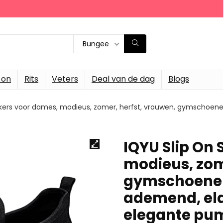
Bungee
-on
Rits
Veters
Deal van de dag
Blogs
kers voor dames, modieus, zomer, herfst, vrouwen, gymschoenen,
IQYU Slip On
modieus, zom
gymschoenen,
ademend, el
elegante pum