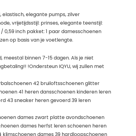
elastisch, elegante pumps, zilver
vrijetijdsstijl: prinses, elegante teenstijl:
cm / 0,59 inch pakket: 1 paar damesschoenen
zen op basis van je voetlengte.
meestal binnen 7-15 dagen. Als je niet
betaling!! !Ondersteun IQYU, wij zullen met
alschoenen 42 bruiloftsschoenen glitter
choenen 41 heren dansschoenen kinderen leren
rd 43 sneaker heren gevoerd 39 leren
hoenen dames zwart platte avondschoenen
choenen dames herfst leren schoenen heren
44 klimschoenen dames 39 hardloopschoenen