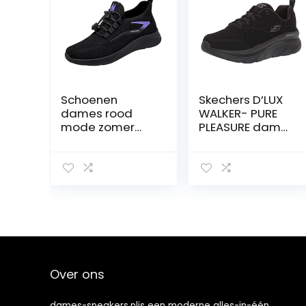
Schoenen
Skechers D’LUX
dames rood
WALKER- PURE
mode zomer
PLEASURE dames
herfst vrouwen
sneakers.
gymschoenen
plat licht mesh
ademende
elastische
schoenen
dames
waterdicht
zomer
Over ons
dames-sneakers.nlis een moderne alles-in-één